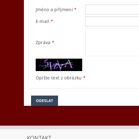
Jméno a příjmení
E-mail
Zpráva
Opište text z obrázku
KONTAKT