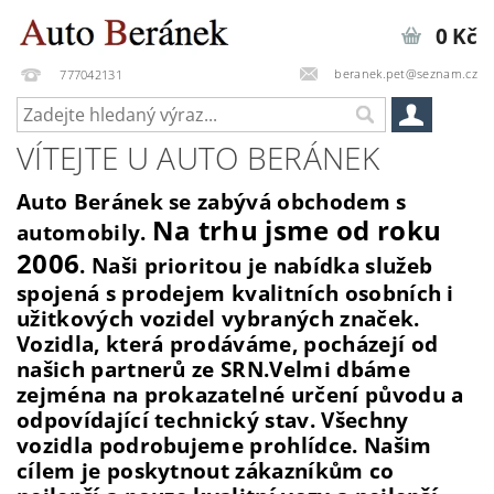
0 Kč
beranek.pet@seznam.cz
777042131
VÍTEJTE U AUTO BERÁNEK
Auto
Beránek se zabývá obchodem s
Na trhu jsme od roku
automobily.
2006
. Naši prioritou je nabídka služeb
spojená s prodejem kvalitních osobních i
užitkových vozidel vybraných značek.
Vozidla, která prodáváme, pocházejí od
našich partnerů ze SRN.Velmi dbáme
zejména na prokazatelné určení původu a
odpovídající technický stav. Všechny
vozidla podrobujeme prohlídce. Našim
cílem je poskytnout zákazníkům co